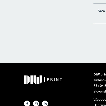
DIW pri
Turbínov
831 04 B
Slovens
Všeobe
Ochrana