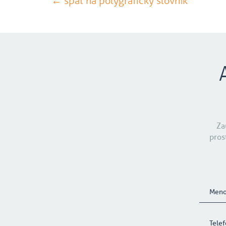
← späť na polygrafický slovník
Za
pros