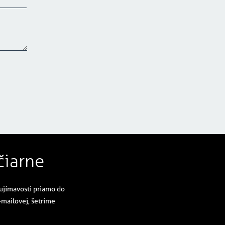
čiarne
aujímavosti priamo do
-mailovej, šetríme