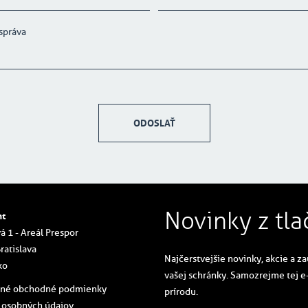
ODOSLAŤ
Novinky z tla
nt
á 1 - Areál Prespor
ratislava
Najčerstvejšie novinky, akcie a z
ko
vašej schránky. Samozrejme tej e
cné obchodné podmienky
prírodu.
 osobných údajov