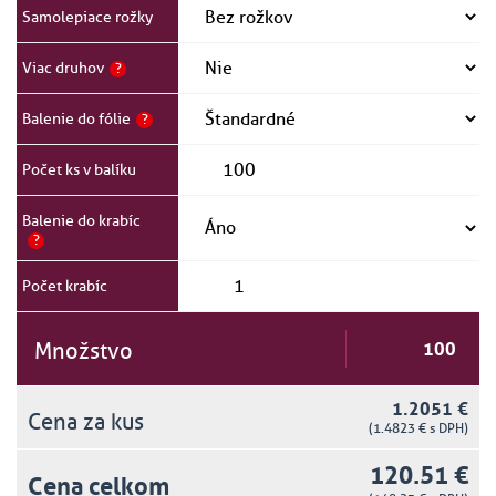
Samolepiace rožky
Viac druhov
?
Balenie do fólie
?
Počet ks v balíku
Balenie do krabíc
?
Počet krabíc
Množstvo
1.2051 €
Cena za kus
(1.4823 € s DPH)
120.51 €
Cena celkom