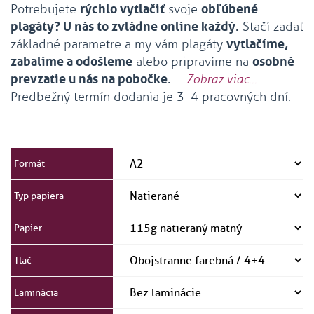
Potrebujete
rýchlo vytlačiť
svoje
obľúbené
plagáty? U nás to zvládne online každý.
Stačí zadať
základné parametre a my vám plagáty
vytlačíme,
zabalíme a odošleme
alebo pripravíme na
osobné
prevzatie u nás na pobočke.
Zobraz viac...
​Predbežný termín dodania je 3
–4 pracovných dní.
Formát
Typ papiera
Papier
Tlač
Laminácia