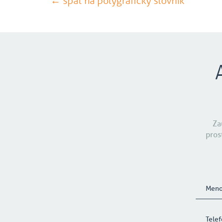
← späť na polygrafický slovník
Za
pros