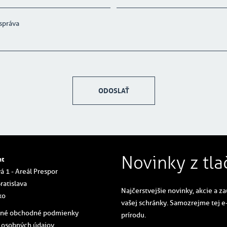
ODOSLAŤ
Novinky z tla
nt
á 1 - Areál Prespor
ratislava
Najčerstvejšie novinky, akcie a z
ko
vašej schránky. Samozrejme tej e
cné obchodné podmienky
prírodu.
 osobných údajov