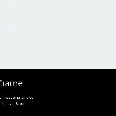
čiarne
aujímavosti priamo do
-mailovej, šetríme