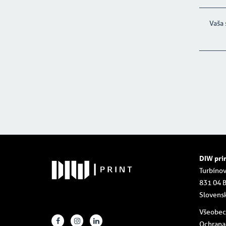
DIW pri
Turbínov
831 04 B
Slovens
Všeobe
Ochrana