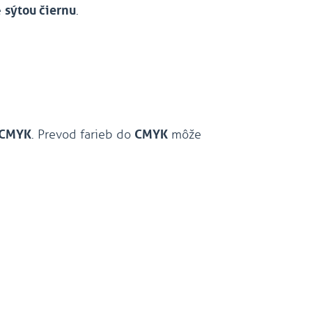
é
sýtou čiernu
.
CMYK
. Prevod farieb do
CMYK
môže