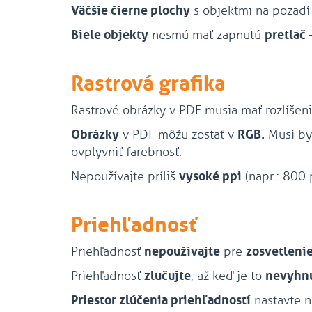
Väčšie čierne plochy
s objektmi na pozadí
Biele objekty
nesmú mať zapnutú
pretlač
–
Rastrová grafika
Rastrové obrázky v PDF musia mať rozlíšen
Obrázky
v PDF môžu zostať v
RGB.
Musí by
ovplyvniť farebnosť.
Nepoužívajte príliš
vysoké ppi
(napr.: 800 
Priehľadnosť
Priehľadnosť
nepoužívajte
pre
zosvetlenie
Priehľadnosť
zlučujte
, až keď je to
nevyhn
Priestor zlúčenia priehľadností
nastavte 