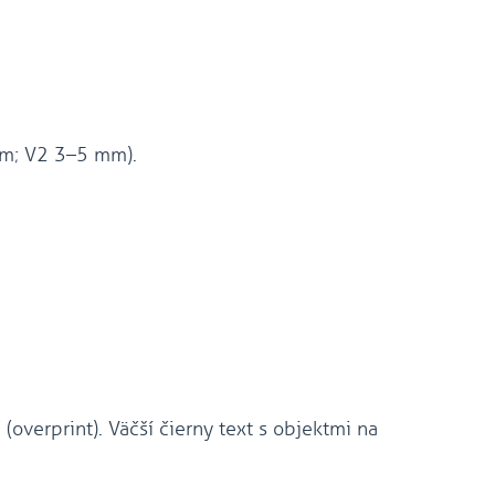
 mm; V2 3–5 mm).
č
(overprint). Väčší čierny text s objektmi na