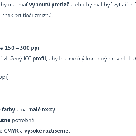
 by mal mať
vypnutú pretlač
alebo by mal byť vytlačen
 inak pri tlači zmiznú.
ie
150 – 300 ppi
.
ť vložený
ICC profil
, aby bol možný korektný prevod do
ppi)
 farby
a na
malé texty.
utne
potrebné.
na
CMYK
a
vysoké rozlíšenie.