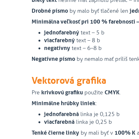
Biely text
nesmie mať zapnutú pretlač – ina
Drobné písmo
by malo byť tlačené len
jed
Minimálna veľkosť pri 100 % farebnosti –
jednofarebný
text – 5 b
viacfarebný
text – 8 b
negatívny
text – 6–8 b
Negatívne písmo
by nemalo mať príliš tenk
Vektorová grafika
Pre
krivkovú grafiku
použite
CMYK
.
Minimálne hrúbky liniek
:
jednofarebná
linka je 0,125 b
viacfarebná
linka je 0,25 b
Tenké čierne linky
by mali byť v
100% K
a