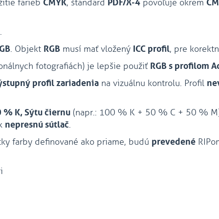
itie farieb
CMYK
, štandard
PDF/X-4
povoľuje okrem
CM
.
GB
. Objekt
RGB
musí mať vložený
ICC profil
, pre korek
onálnych fotografiách) je lepšie použiť
RGB s profilom 
ýstupný profil zariadenia
na vizuálnu kontrolu. Profil
ne
 % K, Sýtu čiernu
(napr.: 100 % K + 50 % C + 50 % M
ok
nepresnú sútlač
.
ky farby definované ako priame, budú
prevedené
RIPo
i