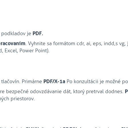
h podkladov je
PDF.
pracovaním
. Vyhnite sa formátom cdr, ai, eps, indd,s vg, 
, Excel, Power Point).
 tlačovín. Primárne
PDF/X-1a
Po konzultácii je možné po
re bezpečné odovzdávanie dát, ktorý pretrval dodnes.
P
ných priestorov.