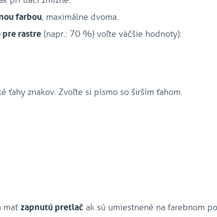
k pri tlači zmizne.
nou farbou
, maximálne dvoma.
 pre rastre
(napr.: 70 %) voľte väčšie hodnoty):
é ťahy znakov. Zvoľte si písmo so širším ťahom.
 mať
zapnutú pretlač
ak sú umiestnené na farebnom po