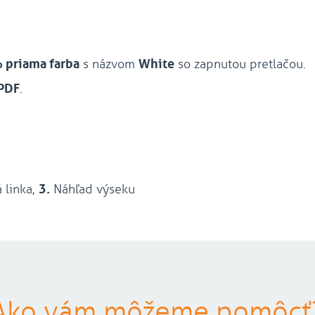
 priama farba
s názvom
White
so zapnutou pretlačou.
 PDF
.
 linka,
3.
Náhľad výseku
Ako vám môžeme pomôcť