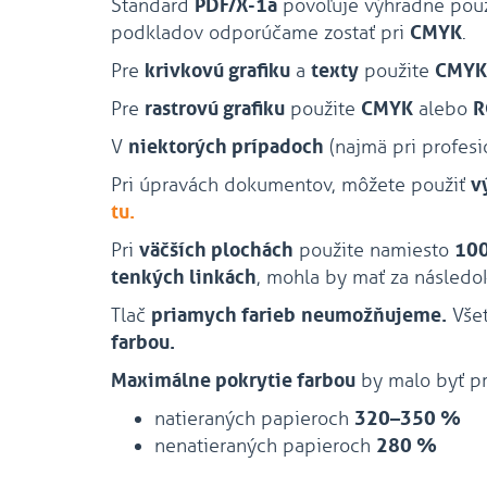
Štandard
PDF/X-1a
povoľuje výhradne použ
podkladov odporúčame zostať pri
CMYK
.
Pre
krivkovú grafiku
a
texty
použite
CMYK
Pre
rastrovú grafiku
použite
CMYK
alebo
R
V
niektorých prípadoch
(najmä pri profesi
Pri úpravách dokumentov, môžete použiť
v
tu.
Pri
väčších plochách
použite namiesto
100
tenkých linkách
, mohla by mať za násled
Tlač
priamych farieb
neumožňujeme.
Všet
farbou.
Maximálne pokrytie farbou
by malo byť pr
natieraných papieroch
320–350 %
nenatieraných papieroch
280 %