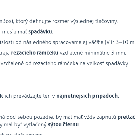
mBox), ktorý definujte rozmer výslednej tlačoviny.
y, musia mať
spadávku
.
vislosti od následného spracovania aj väčšia (V1: 3–10
kraja
rezacieho rámčeku
vzdialené minimálne 3 mm.
 vzdialené od rezacieho rámčeka na veľkosť spadávky.
ek
ich prevádzajte len v
najnutnejších prípadoch.
 má pod sebou pozadie, by mal mať vždy zapnutú
pretla
y mal byť vytlačený
sýtou čiernu
.