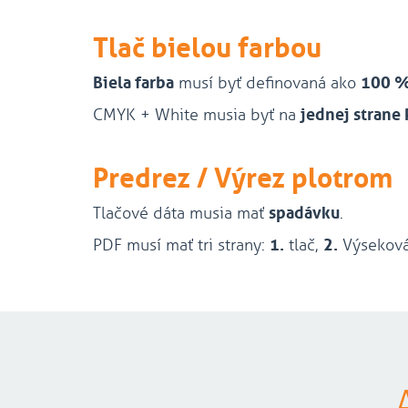
Tlač bielou farbou
Biela farba
musí byť definovaná ako
100 %
CMYK + White musia byť na
jednej strane
Predrez / Výrez plotrom
Tlačové dáta musia mať
spadávku
.
PDF musí mať tri strany:
1.
tlač,
2.
Výseková