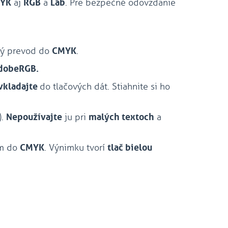
YK
aj
RGB
a
Lab
. Pre bezpečné odovzdanie
tný prevod do
CMYK
.
AdobeRGB.
vkladajte
do tlačových dát. Stiahnite si ho
).
Nepoužívajte
ju pri
malých textoch
a
m do
CMYK
. Výnimku tvorí
tlač bielou