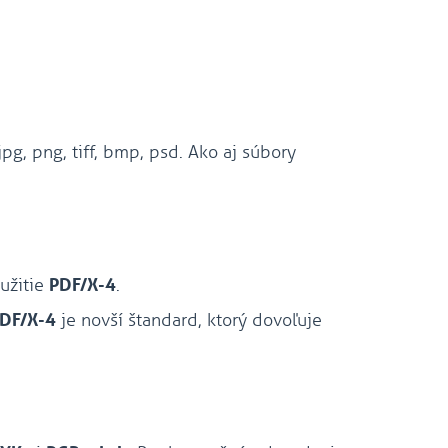
jpg, png, tiff, bmp, psd. Ako aj súbory
užitie
PDF/X-4
.
DF/X-4
je novší štandard, ktorý dovoľuje