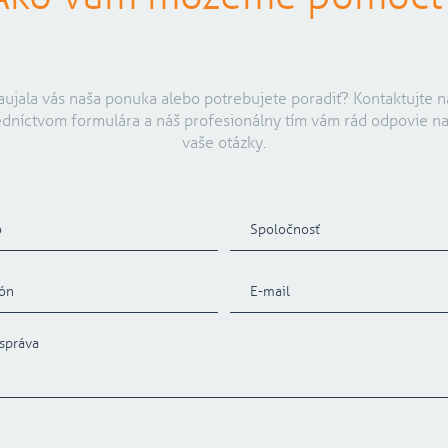
aujala vás naša ponuka alebo potrebujete poradiť? Kontaktujte n
edníctvom formulára a náš profesionálny tím vám rád odpovie na
vaše otázky.