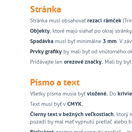
Stránka
Stránka musí obsahovať
rezací
rámček
(Tri
Objekty
, ktoré majú siahať po okraj stránk
Spadávka
musí byť minimálne
3 mm
. V zá
Prvky grafiky
by mali byť od vnútorného o
Pridávajte len
orezové značky.
Mali by byť
Písmo a text
Všetky písma musia byť
vložené.
Do
krivi
Text musí byť v
CMYK.
Čierny text v bežných veľkostiach
, ktorý
pozadí by mal mať vypnutú pretlač alebo b