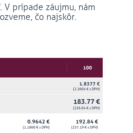
. V prípade záujmu, nám
ozveme, čo najskôr.
1.8377 €
(2.2604 € s DPH)
183.77 €
(226.04 € s DPH)
0.9642 €
192.84 €
(1.1860 € s DPH)
(237.19 € s DPH)