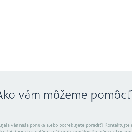
Ako vám môžeme pomôcť
ujala vás naša ponuka alebo potrebujete poradiť? Kontaktujte 
tredníctvom formulára a náš profesionálny tím vám rád odpov