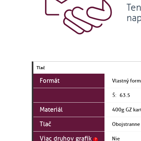
Ten
nap
Tlač
Formát
Š:
Materiál
Tlač
Viac druhov grafík
?